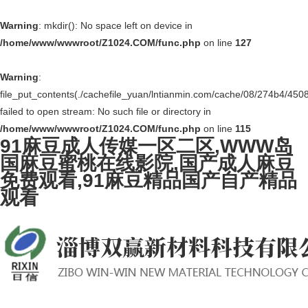
Warning
: mkdir(): No space left on device in
/home/www/wwwroot/Z1024.COM/func.php
on line
127
Warning
:
file_put_contents(./cachefile_yuan/lntianmin.com/cache/08/274b4/4508
failed to open stream: No such file or directory in
/home/www/wwwroot/Z1024.COM/func.php
on line
115
91麻豆成人传媒一区二区,WWW岛
国麻豆蜜桃在线影院,国产成人麻豆
免费观看,91麻豆精品国产自产精品
观看