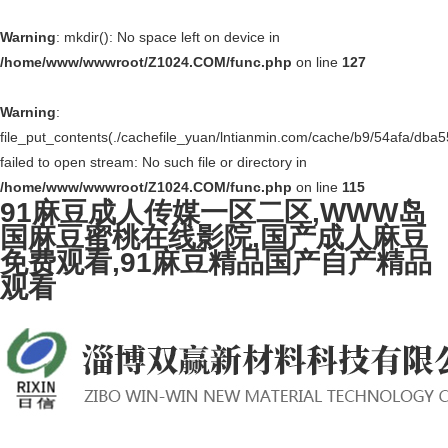
Warning
: mkdir(): No space left on device in
/home/www/wwwroot/Z1024.COM/func.php
on line
127
Warning
:
file_put_contents(./cachefile_yuan/lntianmin.com/cache/b9/54afa/dba5
failed to open stream: No such file or directory in
/home/www/wwwroot/Z1024.COM/func.php
on line
115
91麻豆成人传媒一区二区,WWW岛
国麻豆蜜桃在线影院,国产成人麻豆
免费观看,91麻豆精品国产自产精品
观看