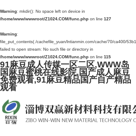
Warning
: mkdir(): No space left on device in
/home/www/wwwroot/Z1024.COM/func.php
on line
127
Warning
:
file_put_contents(./cachefile_yuan/lntianmin.com/cache/70/ca400/53b1
failed to open stream: No such file or directory in
/home/www/wwwroot/Z1024.COM/func.php
on line
115
91麻豆成人传媒一区二区,WWW岛
国麻豆蜜桃在线影院,国产成人麻豆
免费观看,91麻豆精品国产自产精品
观看