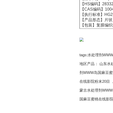
【HS编码】28332
【CAS编码】10043
【执行标准】HG222
【产品形态】片状
【包装】复膜编织袋或内
tags:水处理剂
地区产品：
山东水
剂WWW岛国麻豆蜜
在线影院粉末20目
蒙古水处理剂WWW
国麻豆蜜桃在线影院