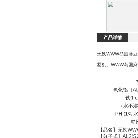
产品详情
无铁WWW岛国麻
凝剂。WWW岛国
氧化铝（AL
铁(Fe
（水不溶
PH (1% 
筛
【品名】无铁WW
【分子式】AL2(S