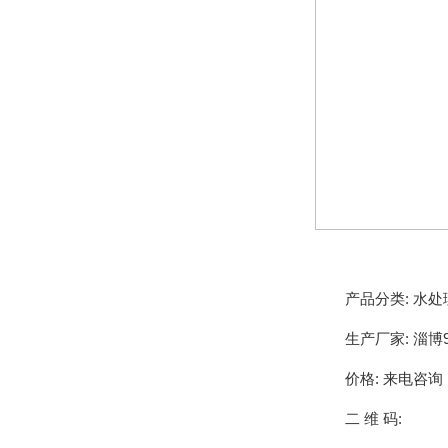
产品分类:
水处
生产厂家:
淄博
价格:
来电咨询
二 维 码: