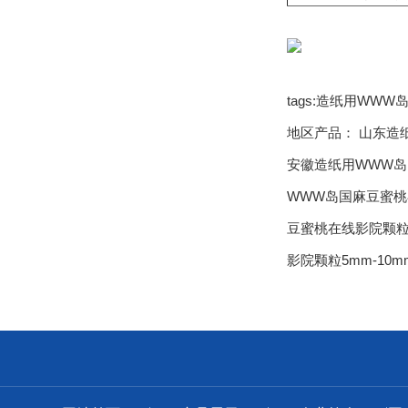
tags:造纸用WW
地区产品：
山东造纸
安徽造纸用WWW岛
WWW岛国麻豆蜜桃在
豆蜜桃在线影院颗粒5
影院颗粒5mm-10m