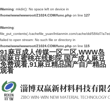
Warning
: mkdir(): No space left on device in
/home/www/wwwroot/Z1024.COM/func.php
on line
127
Warning
:
file_put_contents(./cachefile_yuan/lntianmin.com/cache/dd/584d7/a7ed
failed to open stream: No such file or directory in
/home/www/wwwroot/Z1024.COM/func.php
on line
115
91麻豆成人传媒一区二区,WWW岛
国麻豆蜜桃在线影院,国产成人麻豆
免费观看,91麻豆精品国产自产精品
观看