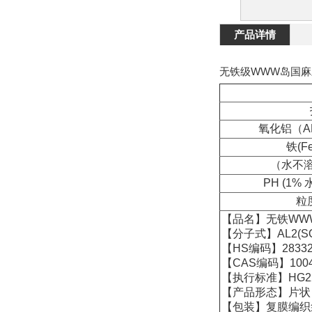
产品详情
无铁级WWW岛国
氧化铝（AL
铁(F
（水不溶
PH (1%
粒度
【品名】无铁WW
【分子式】AL2(S
【HS编码】28332
【CAS编码】10043
【执行标准】HG222
【产品形态】片状
【包装】复膜编织袋或内