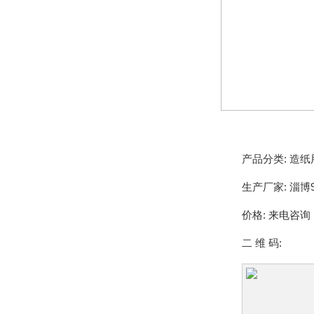
产品分类:
造纸
生产厂家:
淄博
价格:
来电咨询
二 维 码: