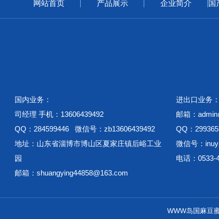
网站首页
产品展示
企业简介
国
国内业务：
进出口业务
司经理 手机：13606439492
邮箱：admin@w
QQ：284599446 微信号：zb13606439492
QQ：299365
地址：山东省淄博市博山区夏家庄镇后峪工业
微信号：inuya
园
电话：0533-4
邮箱：shuangying44858@163.com
WWW岛国麻豆