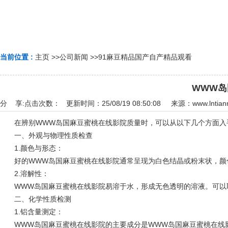
当前位置 :
主页
>>
公司新闻
>>
91麻豆精品国产自产精品观看
WWW
分 享:
点击次数：
更新时间：25/08/19 08:50:08 来源：
www.lntia
在辨别WWW岛国麻豆蜜桃在线影院质量时，可以从以下几个方面入
一、外观与物理性质检查
‌1.颜色与形态‌：
好的WWW岛国麻豆蜜桃在线影院通常呈现为白色结晶或粉末状，颜色
‌2.溶解性‌：
WWW岛国麻豆蜜桃在线影院易溶于水，形成无色透明的溶液。可以取
二、化学性质检测
1‌.铝含量测定‌：
WWW岛国麻豆蜜桃在线影院的主要成分是WWW岛国麻豆蜜桃在线影