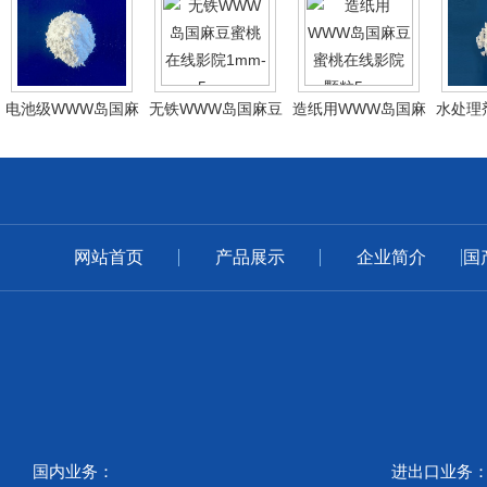
电池级WWW岛国麻
无铁WWW岛国麻豆
造纸用WWW岛国麻
水处理
豆蜜桃在线影院
蜜桃在线影院1mm-
豆蜜桃在线影院颗粒
麻豆蜜
5mm
5mm-10mm
粒8m
网站首页
产品展示
企业简介
国
国内业务：
进出口业务