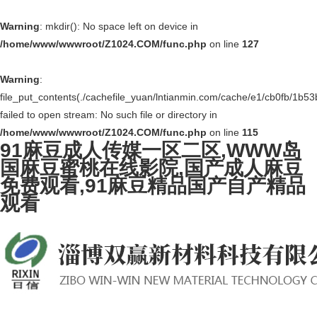
Warning
: mkdir(): No space left on device in
/home/www/wwwroot/Z1024.COM/func.php
on line
127
Warning
:
file_put_contents(./cachefile_yuan/lntianmin.com/cache/e1/cb0fb/1b53b
failed to open stream: No such file or directory in
/home/www/wwwroot/Z1024.COM/func.php
on line
115
91麻豆成人传媒一区二区,WWW岛
国麻豆蜜桃在线影院,国产成人麻豆
免费观看,91麻豆精品国产自产精品
观看